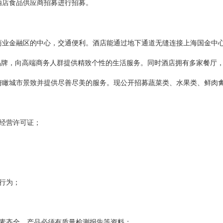
酒店食品供应商招募
进行招募。
商业金融区的中心，交通便利。酒店能通过地下通道无缝连接上海国金中
知名品牌，向高端商务人群提供精致个性的生活服务。同时酒店拥有多家餐
俯瞰城市景致并提供尽善尽美的服务。现公开招募蔬菜类、水果类、鲜肉
经营许可证；
行为；
；
要素齐全，产品必须有质量检测报告等资料；