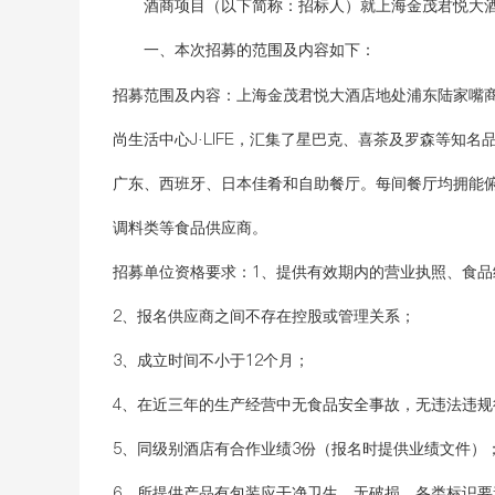
酒商项目（以下简称：招标人）就
上海金茂君悦大
一、本次招募的范围及内容如下：
招募范围及内容：
上海金茂君悦大酒店地处浦东陆家嘴
尚生活中心J·LIFE，汇集了星巴克、喜茶及罗森等
广东、西班牙、日本佳肴和自助餐厅。每间餐厅均拥能
调料类等食品供应商。
招募单位资格要求：
1、提供有效期内的营业执照、食品
2、报名供应商之间不存在控股或管理关系；
3、成立时间不小于12个月；
4、在近三年的生产经营中无食品安全事故，无违法违规
5、同级别酒店有合作业绩3份（报名时提供业绩文件）
6、所提供产品有包装应干净卫生，无破损，各类标识