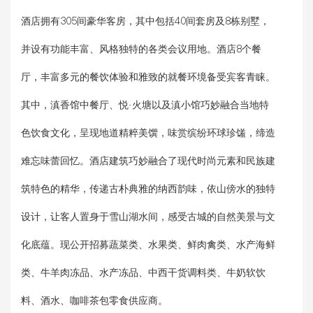
酒店拥有305间豪华客房，其中包括40间套房及8栋别墅，
并设有功能丰富、风格独特的各类会议用地。酒店8个餐
厅，丰富多元的餐饮体验和雅致的就餐环境备受宾客青睐。
其中，滇香馆中餐厅、悦·火塘以及滇小馆巧妙融合当地特
色饮食文化，呈现地道精粹美馔，味赏缤纷环球珍馐，缔造
难忘味蕾回忆。酒店建筑巧妙融合了现代时尚元素和民族建
筑特色的精华，传递古朴典雅的纳西韵味，依山傍水的独特
设计，让客人置身于雪山湖水间，感受古城的自然美景与文
化底蕴。现公开招募蔬菜类、水果类、鲜肉禽类、水产海鲜
类、牛羊肉冻品、水产冻品、中西干货调料类、牛奶软饮
料、酒水、咖啡茶包零食供应商。