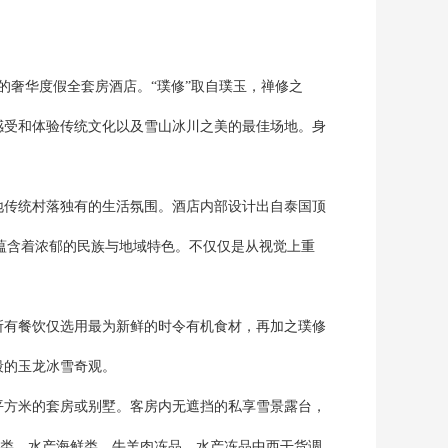
的奢华度假全套房酒店。“璞修”取自璞玉，禅修之
感受和体验传统文化以及雪山冰川之美的最佳场地。身
地传统村落独有的生活氛围。酒店内部设计出自泰国顶
也蕴含着浓郁的民族与地域特色。不仅仅是从视觉上重
所有餐饮仅选用最为新鲜的时令有机食材，再加之璞修
段的玉龙冰雪奇观。
3平方米的套房或别墅。客房内无遮挡的私享雪景露台，
禽类、水产海鲜类、牛羊肉冻品、水产冻品中西干货调