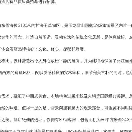
山酒店食品供应商招募
进行招募。
东麓海拔3100米的甘海子草甸区，是玉龙雪山国家5A级旅游景区内唯一
秘奢华的理念，打造自然闲适、灵动安逸的传统文化居所，是休息放松、
可体会酒店品牌核心：文化、修心、探秘和野奢。
次栉比，设计营造出令人身心放松平静的居所，并为此特地保留了丽江当
合当地纳西族的建筑风格，配以质感精良的实木家私，细节完美古朴的同时，
。
的需求，融汇了中西式美食、本地特色过桥米线及火锅等国际经典美馔。
自然的味道。值得一提的是，雪景阁拥有超大的观景露台，可饱览不同时
之美。酒店绝佳的选址，仅拥有89间客房，包含面积为86平方米至24
将巍峨的玉龙雪山冰川美景尽收眼底。现公开招募蔬菜类、水果类、鲜肉