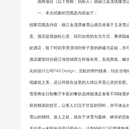
酒商项目（以下简称：招标人）就
丽江金茂璞修雪
一、本次招募的范围及内容如下：
招募范围及内容：
丽江金茂璞修雪山酒店坐落于玉龙雪山
意。酒店提倡放松心灵、回归自然的生活方式，秉承隐
处酒店，除了时刻享受浸润到骨子里的静谧与妥贴，亦
酒店建筑结合丽江传统纳西古村落布局，东高西低，鳞
尖的设计公司P49 Design，北欧的简约线条，结
现建筑之美，还让停留在这里的人得以寻觅心灵的安慰
雪景阁全日制餐厅丰富的餐饮选择能满足食客不同味蕾
厨房精湛的技艺，让客人们沉于甘旨的同时，亦可体会
雪山的独特、迷人之处，就在于冰雪与森林、峡谷的交融
无论是一米阳光还是日照金山，让您轻松以180度视角